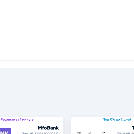
Решение за 1 минуту
Под 0% до 7 дней
MfoBank
Первый з
Лиц. № 2203140009817