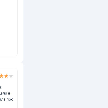
е
дали в
ила про