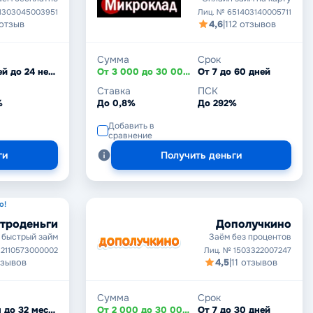
1303045003951
Лиц. № 651403140005711
 отзыв
4,6
|
112 отзывов
Сумма
Срок
От 7 дней до 24 недель
От 3 000 до 30 000 ₽
От 7 до 60 дней
Ставка
ПСК
%
До 0,8%
До 292%
Добавить в
сравнение
ги
Получить деньги
о!
троденьги
Дополучкино
 быстрый займ
Заём без процентов
 2110573000002
Лиц. № 1503322007247
тзывов
4,5
|
11 отзывов
Сумма
Срок
От 1 дня до 32 месяцев
От 2 000 до 30 000 ₽
От 7 до 30 дней