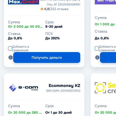
Лиц. № 2303045009991
4,8
|
332 отзыва
Сумма
Сумма
Срок
От 3 000 до 30 000 ₽
5-30 дней
Ставка
Ставка
ПСК
До 0,8%
До 292%
До 0,8%
Добавить в
Добавить в
сравнение
сравнение
Получить деньги
Ecommoney KZ
БИН БИН: 231040013932
Сумма
Срок
Сумма
От 20 000 до 280 000 ₸
От 1 до 30 дней