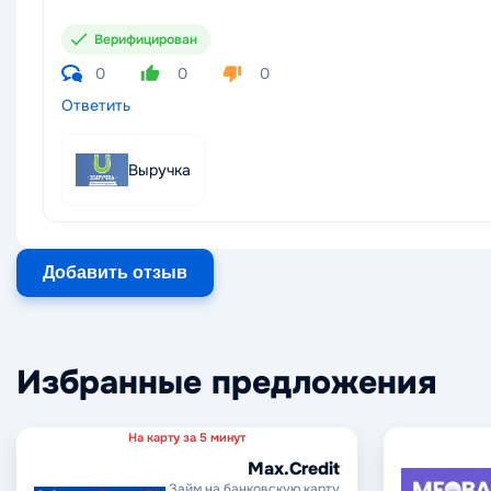
Верифицирован
0
0
0
Ответить
Выручка
Добавить отзыв
Избранные предложения
На карту за 5 минут
Max.Credit
Займ на банковскую карту