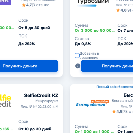
4,7
|
3 отзыва
Лиц. № 65
4,6
|
91
Срок
Сумма
Срок
От 1 000 до 30 000 ₽
От 5 до 30 дней
От 3 000 до 50 000 ₽
ПСК
Ставка
ПСК
До 292%
До 0,8%
До 292
Добавить в
сравнение
Получить деньги
Получить день
Первый заём бесплатн
Быс
SelfieCredit KZ
Бесплатный
Микрокредит
Лиц. №
Лиц. № № 02.23.0014.М
4,5
|
78 о
Срок
Сумма
Срок
От 20 000 до 165 000 ₸
От 10 до 30 дней
От 1 000 до 1 000 000 ₽