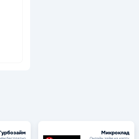
Турбозайм
Микроклад
аём бесплатно
Онлайн займ на карту