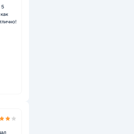
 5
 как
тлично!
дал