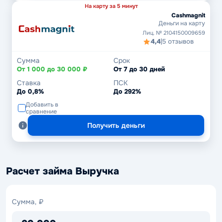
На карту за 5 минут
Cashmagnit
Деньги на карту
Лиц. № 2104150009659
4,4
|
5 отзывов
Сумма
Срок
От 1 000 до 30 000 ₽
От 7 до 30 дней
Ставка
ПСК
До 0,8%
До 292%
Добавить в
сравнение
Получить деньги
Расчет займа Выручка
Сумма,
Сумма, ₽
₽