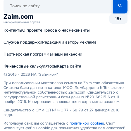
Поиск
по
сайту
Zaim.com
18+
информационный портал
Контакты
О проекте
Пресса о нас
Реквизиты
Служба поддержки
Редакция и авторы
Реклама
Партнерская программа
Наши вакансии
Финансовые калькуляторы
Карта сайта
© 2015 - 2026 ИА "Займ.ком"
При использовании материалов ссылка на Zaim.com обязательна.
Система базы данных и каталог МФО, Ломбардов и КПК являются
интеллектуальной собственностью Zaim.com. Свидетельство о
государственной регистрации базы данных №2016621516 от 11
ноября 2016. Копирование запрещается и охраняется законом.
Свидетельство о СМИ ЭЛ № ФС 77 - 68179 от 27 декабря 2016
года.
Используя сайт, вы соглашаетесь с
политикой cookies
. Сайт
использует файлы cookie для повышения удобства пользователей