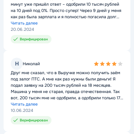
минут уже пришёл ответ – одобрили 10 тысяч рублей
на 10 дней под 0%. Просто супер! Через 9 дней у меня
как раз была зарплата и я полностью погасила долг
без процентов. Сколько вязала, столько и отдала.
Читать далее
Просто отлично! Спасибо, буду обращаться ещё!
20.06.2024
Верифицирован
Н
Николай
4,0
rating
Друг мне сказал, что в Выручке можно получить заём
под залог ПТС. А мне как раз нужны были деньги! Я
подал заявку на 200 тысяч рублей на 18 месяцев.
Машина у меня не старая, правда отечественная. Так
вот, 200 тысяч мне не одобрили, а одобрили только 170
тысяч, и не на 18 месяцев, а всего лишь на 12. Как то
Читать далее
неправильно это! Кредитная история у меня
10.06.2024
нормальная, почему такое отношение к клиентам,
Верифицирован
непонятно!