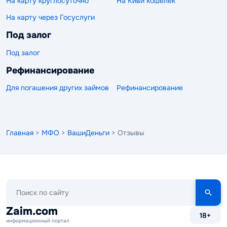
На карту круглосуточно
На Киви кошелек
На карту через Госуслуги
Под залог
Под залог
Рефинансирование
Для погашения других займов
Рефинансирование
Главная
>
МФО
>
ВашиДеньги
> Отзывы
Поиск
по
сайту
Zaim.com
18+
информационный портал