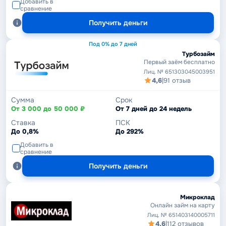
Добавить в
сравнение
Получить деньги
Под 0% до 7 дней
Турбозайм
Первый заём бесплатно
Лиц. № 651303045003951
4,6
|
91 отзыв
Сумма
Срок
От 3 000 до 50 000 ₽
От 7 дней до 24 недель
Ставка
ПСК
До 0,8%
До 292%
Добавить в
сравнение
Получить деньги
Микроклад
Онлайн займ на карту
Лиц. № 651403140005711
4,6
|
112 отзывов