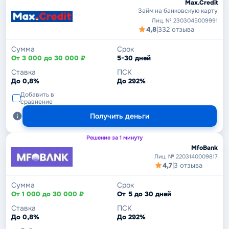
Max.Credit
Займ на банковскую карту
Лиц. № 2303045009991
4,8
|
332 отзыва
Сумма
Срок
От 3 000 до 30 000 ₽
5-30 дней
Ставка
ПСК
До 0,8%
До 292%
Добавить в
сравнение
Получить деньги
Решение за 1 минуту
MfoBank
Лиц. № 2203140009817
4,7
|
3 отзыва
Сумма
Срок
От 1 000 до 30 000 ₽
От 5 до 30 дней
Ставка
ПСК
До 0,8%
До 292%