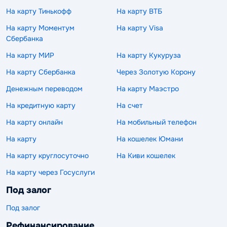
На карту Тинькофф
На карту ВТБ
На карту Моментум
На карту Visa
Сбербанка
На карту МИР
На карту Кукуруза
На карту Сбербанка
Через Золотую Корону
Денежным переводом
На карту Маэстро
На кредитную карту
На счет
На карту онлайн
На мобильный телефон
На карту
На кошелек Юмани
На карту круглосуточно
На Киви кошелек
На карту через Госуслуги
Под залог
Под залог
Рефинансирование