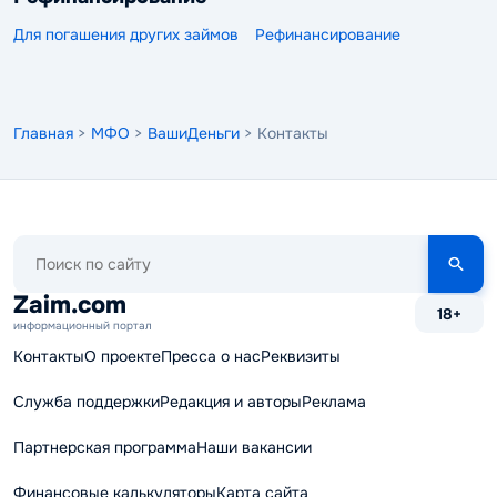
Для погашения других займов
Рефинансирование
Главная
>
МФО
>
ВашиДеньги
> Контакты
Поиск
по
сайту
Zaim.com
18+
информационный портал
Контакты
О проекте
Пресса о нас
Реквизиты
Служба поддержки
Редакция и авторы
Реклама
Партнерская программа
Наши вакансии
Финансовые калькуляторы
Карта сайта