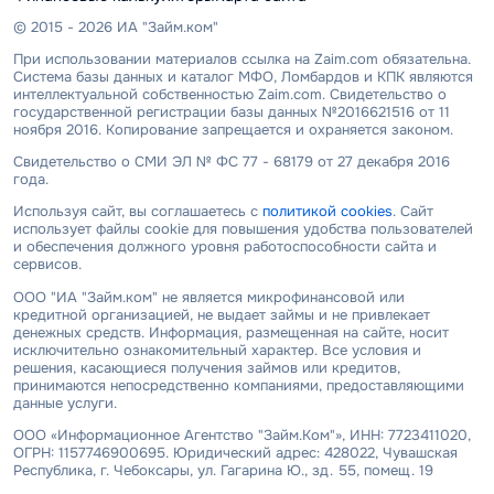
© 2015 - 2026 ИА "Займ.ком"
При использовании материалов ссылка на Zaim.com обязательна.
Система базы данных и каталог МФО, Ломбардов и КПК являются
интеллектуальной собственностью Zaim.com. Свидетельство о
государственной регистрации базы данных №2016621516 от 11
ноября 2016. Копирование запрещается и охраняется законом.
Свидетельство о СМИ ЭЛ № ФС 77 - 68179 от 27 декабря 2016
года.
Используя сайт, вы соглашаетесь с
политикой cookies
. Сайт
использует файлы cookie для повышения удобства пользователей
и обеспечения должного уровня работоспособности сайта и
сервисов.
ООО "ИА "Займ.ком" не является микрофинансовой или
кредитной организацией, не выдает займы и не привлекает
денежных средств. Информация, размещенная на сайте, носит
исключительно ознакомительный характер. Все условия и
решения, касающиеся получения займов или кредитов,
принимаются непосредственно компаниями, предоставляющими
данные услуги.
ООО «Информационное Агентство "Займ.Ком"», ИНН: 7723411020,
ОГРН: 1157746900695. Юридический адрес: 428022, Чувашская
Республика, г. Чебоксары, ул. Гагарина Ю., зд. 55, помещ. 19