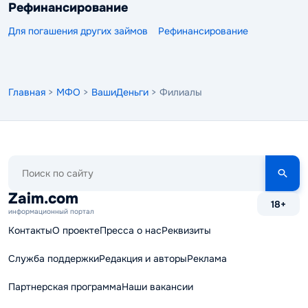
Рефинансирование
Для погашения других займов
Рефинансирование
Главная
>
МФО
>
ВашиДеньги
> Филиалы
Поиск
по
сайту
Zaim.com
18+
информационный портал
Контакты
О проекте
Пресса о нас
Реквизиты
Служба поддержки
Редакция и авторы
Реклама
Партнерская программа
Наши вакансии