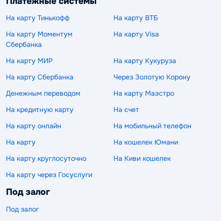
Платежные системы
На карту Тинькофф
На карту ВТБ
На карту Моментум
На карту Visa
Сбербанка
На карту МИР
На карту Кукуруза
На карту Сбербанка
Через Золотую Корону
Денежным переводом
На карту Маэстро
На кредитную карту
На счет
На карту онлайн
На мобильный телефон
На карту
На кошелек Юмани
На карту круглосуточно
На Киви кошелек
На карту через Госуслуги
Под залог
Под залог