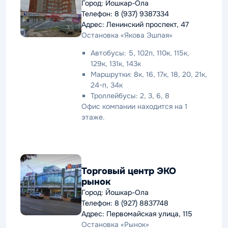
Город: Йошкар-Ола
Телефон: 8 (937) 9387334
Адрес: Ленинский проспект, 47
Остановка «Якова Эшпая»
Автобусы: 5, 102п, 110к, 115к,
129к, 131к, 143к
Маршрутки: 8к, 16, 17к, 18, 20, 21к,
24-п, 34к
Троллейбусы: 2, 3, 6, 8
Офис компании находится на 1
этаже.
Торговый центр ЭКО
рынок
Город: Йошкар-Ола
Телефон: 8 (927) 8837748
Адрес: Первомайская улица, 115
Остановка «Рынок»