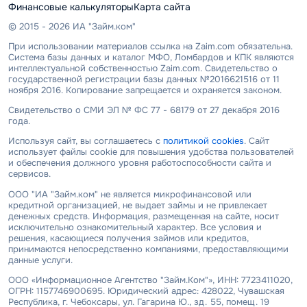
Финансовые калькуляторы
Карта сайта
© 2015 - 2026 ИА "Займ.ком"
При использовании материалов ссылка на Zaim.com обязательна.
Система базы данных и каталог МФО, Ломбардов и КПК являются
интеллектуальной собственностью Zaim.com. Свидетельство о
государственной регистрации базы данных №2016621516 от 11
ноября 2016. Копирование запрещается и охраняется законом.
Свидетельство о СМИ ЭЛ № ФС 77 - 68179 от 27 декабря 2016
года.
Используя сайт, вы соглашаетесь с
политикой cookies
. Сайт
использует файлы cookie для повышения удобства пользователей
и обеспечения должного уровня работоспособности сайта и
сервисов.
ООО "ИА "Займ.ком" не является микрофинансовой или
кредитной организацией, не выдает займы и не привлекает
денежных средств. Информация, размещенная на сайте, носит
исключительно ознакомительный характер. Все условия и
решения, касающиеся получения займов или кредитов,
принимаются непосредственно компаниями, предоставляющими
данные услуги.
ООО «Информационное Агентство "Займ.Ком"», ИНН: 7723411020,
ОГРН: 1157746900695. Юридический адрес: 428022, Чувашская
Республика, г. Чебоксары, ул. Гагарина Ю., зд. 55, помещ. 19