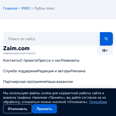
Главная
>
МФО
> Рубль плюс
Поиск
по
сайту
Zaim.com
18+
информационный портал
Контакты
О проекте
Пресса о нас
Реквизиты
Служба поддержки
Редакция и авторы
Реклама
Партнерская программа
Наши вакансии
Финансовые калькуляторы
Карта сайта
Мы используем файлы cookie для корректной работы сайта и
анализа трафика. Нажимая «Принять», вы даёте согласие на их
© 2015 - 2026 ИА "Займ.ком"
обработку; отказаться можно кнопкой «Отклонить».
Подробнее
При использовании материалов ссылка на Zaim.com обязательна.
Отклонить
Принять
Система базы данных и каталог МФО, Ломбардов и КПК являются
интеллектуальной собственностью Zaim.com. Свидетельство о