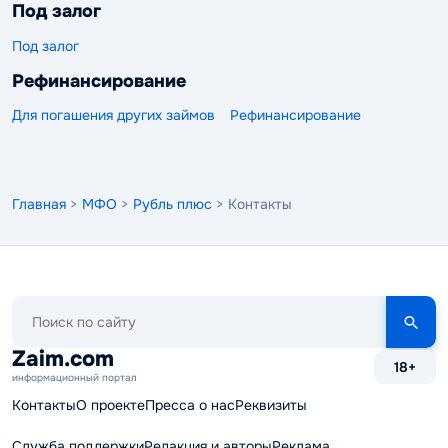
Под залог
Под залог
Рефинансирование
Для погашения других займов
Рефинансирование
Главная
>
МФО
>
Рубль плюс
> Контакты
Поиск
по
сайту
Zaim.com
18+
информационный портал
Контакты
О проекте
Пресса о нас
Реквизиты
Служба поддержки
Редакция и авторы
Реклама