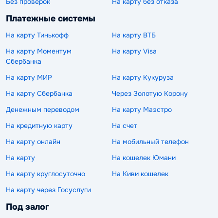
Без проверок
На карту без отказа
Платежные системы
На карту Тинькофф
На карту ВТБ
На карту Моментум
На карту Visa
Сбербанка
На карту МИР
На карту Кукуруза
На карту Сбербанка
Через Золотую Корону
Денежным переводом
На карту Маэстро
На кредитную карту
На счет
На карту онлайн
На мобильный телефон
На карту
На кошелек Юмани
На карту круглосуточно
На Киви кошелек
На карту через Госуслуги
Под залог