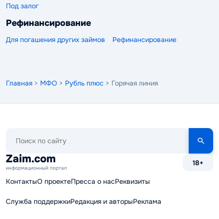
Под залог
Рефинансирование
Для погашения других займов
Рефинансирование
Главная
>
МФО
>
Рубль плюс
> Горячая линия
Поиск
по
сайту
Zaim.com
18+
информационный портал
Контакты
О проекте
Пресса о нас
Реквизиты
Служба поддержки
Редакция и авторы
Реклама