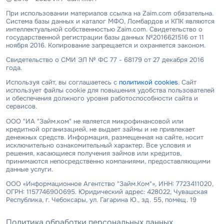
При использовании материалов ссылка на Zaim.com обязательна.
Система базы данных и каталог МФО, Ломбардов и КПК являются
интеллектуальной собственностью Zaim.com. Свидетельство о
государственной регистрации базы данных №2016621516 от 11
ноября 2016. Копирование запрещается и охраняется законом.
Свидетельство о СМИ ЭЛ № ФС 77 - 68179 от 27 декабря 2016
года.
Используя сайт, вы соглашаетесь с
политикой cookies
. Сайт
использует файлы cookie для повышения удобства пользователей
и обеспечения должного уровня работоспособности сайта и
сервисов.
ООО "ИА "Займ.ком" не является микрофинансовой или
кредитной организацией, не выдает займы и не привлекает
денежных средств. Информация, размещенная на сайте, носит
исключительно ознакомительный характер. Все условия и
решения, касающиеся получения займов или кредитов,
принимаются непосредственно компаниями, предоставляющими
данные услуги.
ООО «Информационное Агентство "Займ.Ком"», ИНН: 7723411020,
ОГРН: 1157746900695. Юридический адрес: 428022, Чувашская
Республика, г. Чебоксары, ул. Гагарина Ю., зд. 55, помещ. 19
Политика обработки персональных данных