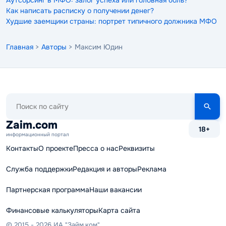
Аутсорсинг в МФО: залог успеха или головная боль?
Как написать расписку о получении денег?
Худшие заемщики страны: портрет типичного должника МФО
Главная
>
Авторы
> Максим Юдин
Поиск
по
сайту
Zaim.com
18+
информационный портал
Контакты
О проекте
Пресса о нас
Реквизиты
Служба поддержки
Редакция и авторы
Реклама
Партнерская программа
Наши вакансии
Финансовые калькуляторы
Карта сайта
© 2015 - 2026 ИА "Займ.ком"