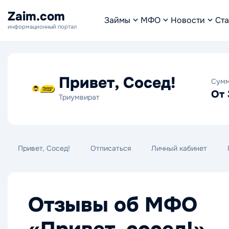
Zaim.com
Займы
МФО
Новости
Ста
информационный портал
Привет, Сосед!
Сум
От 
Триумвират
Привет, Сосед!
Отписаться
Личный кабинет
Отзывы об МФО