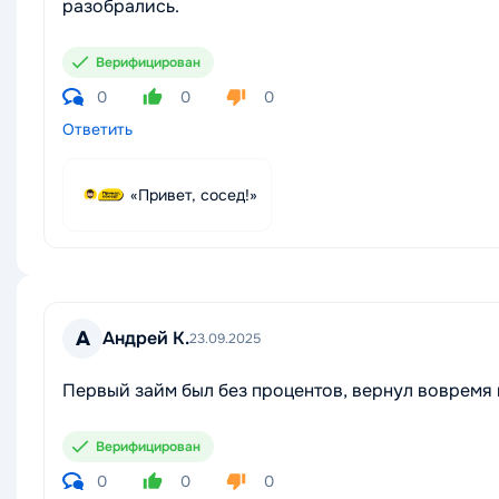
разобрались.
Верифицирован
0
0
0
Ответить
«Привет, сосед!»
А
Андрей К.
23.09.2025
Первый займ был без процентов, вернул вовремя и
Верифицирован
0
0
0