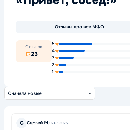
«Привет, сосед!»
Отзывы про все МФО
5
Отзывов
4
23
3
2
1
Сортировка
отзывов
С
Сергей М.
07.03.2026