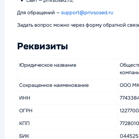
сайт — privsosed.ru;
Для обращений —
support@privsosed.ru
Задать вопрос можно через форму обратной связ
Реквизиты
Юридическое название
Обществ
компан
Сокращенное наименование
ООО МК
ИНН
774338
ОГРН
122770
КПП
772801
БИК
044525