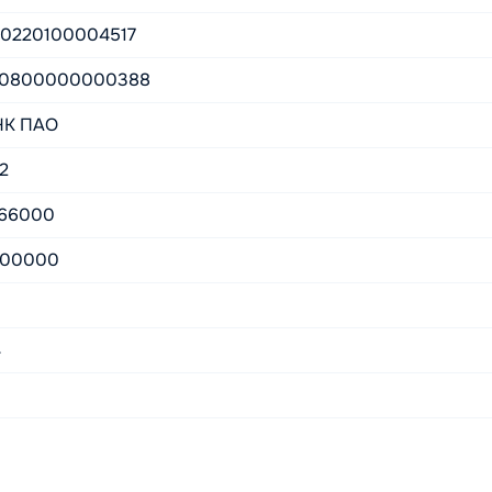
10220100004517
10800000000388
НК ПАО
2
66000
000000
4