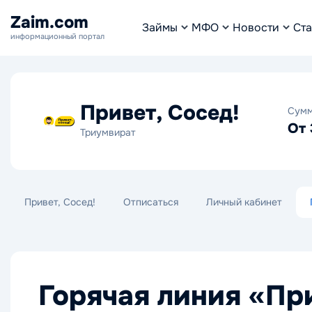
Zaim.com
Займы
МФО
Новости
Ста
информационный портал
Привет, Сосед!
Сум
От 
Триумвират
Привет, Сосед!
Отписаться
Личный кабинет
Горячая линия «При