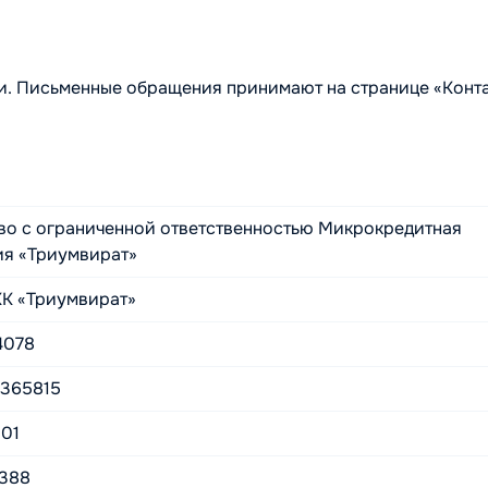
и. Письменные обращения принимают на странице «Конта
о с ограниченной ответственностью Микрокредитная
ия «Триумвират»
К «Триумвират»
4078
0365815
001
388