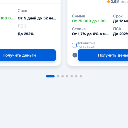
2,9
|
9 отз
Срок
Сумма
Срок
От 3 000 до 100 000 ₽
От 5 дней до 52 недель
От 75 000 до 1 000 000 ₽
До 12 м
ПСК
Ставка
ПСК
До 292%
От 1,7% до 6% в месяц
До 292
Добавить в
сравнение
Получить деньги
Получить день