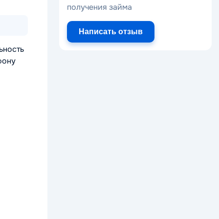
получения займа
Написать отзыв
ьность
фону