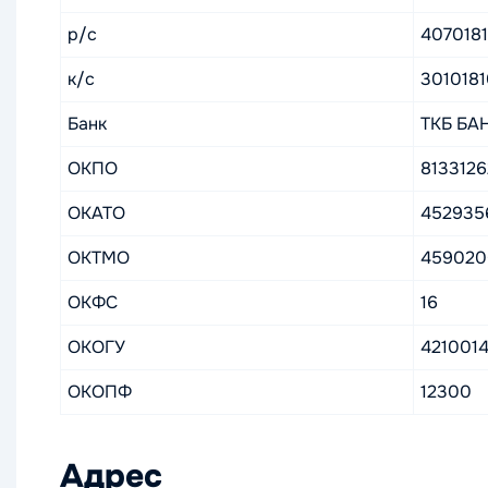
р/с
407018
к/с
301018
Банк
ТКБ БА
ОКПО
8133126
ОКАТО
452935
ОКТМО
45902
ОКФС
16
ОКОГУ
421001
ОКОПФ
12300
Адрес