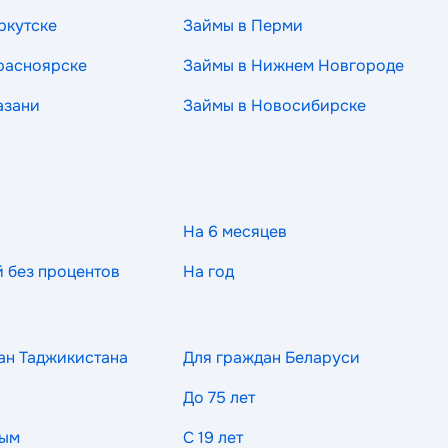
ркутске
Займы в Перми
расноярске
Займы в Нижнем Новгороде
азани
Займы в Новосибирске
На 6 месяцев
й без процентов
На год
ан Таджикистана
Для граждан Беларуси
До 75 лет
ным
С 19 лет