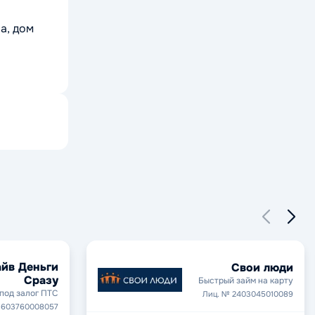
а, дом
йв Деньги
Свои люди
Сразу
Быстрый займ на карту
под залог ПТС
Лиц. № 2403045010089
1603760008057