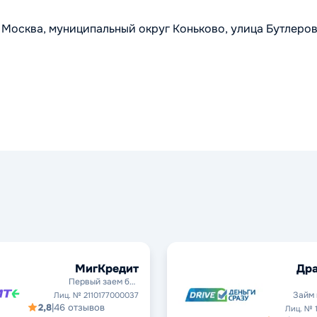
 Москва, муниципальный округ Коньково, улица Бутлеров
.
МигКредит
Дра
Первый заем без
процентов
Займ 
Лиц. № 2110177000037
2,8
|
46 отзывов
Лиц. № 