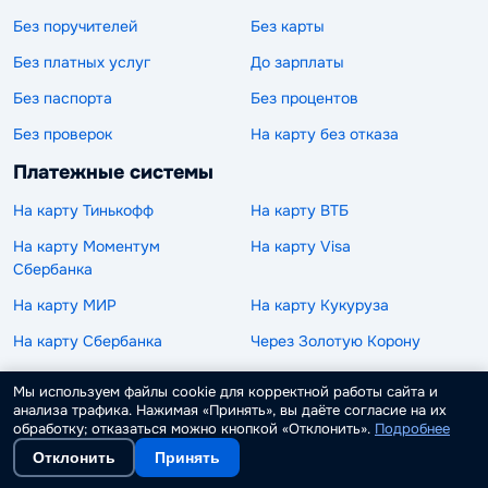
Без поручителей
Без карты
Без платных услуг
До зарплаты
Без паспорта
Без процентов
Без проверок
На карту без отказа
Платежные системы
На карту Тинькофф
На карту ВТБ
На карту Моментум
На карту Visa
Сбербанка
На карту МИР
На карту Кукуруза
На карту Сбербанка
Через Золотую Корону
Денежным переводом
На карту Маэстро
Мы используем файлы cookie для корректной работы сайта и
анализа трафика. Нажимая «Принять», вы даёте согласие на их
На кредитную карту
На счет
обработку; отказаться можно кнопкой «Отклонить».
Подробнее
На карту онлайн
На мобильный телефон
Отклонить
Принять
На карту
На кошелек Юмани