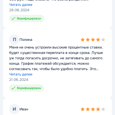
нескромное абсолютно, придется отстегивать МКК
Читать далее
половину выручки. Можно постараться погасить
29.06.2024
досрочно, чтобы исключить такую переплату.
Верифицирован
П
Полина
4,0
rating
Меня не очень устроили высокие процентные ставки,
будет существенная переплата в конце срока. Лучше
уж тогда погасить досрочно, не затягивать до самого
конца. График платежей обсуждается, можно
согласовать так, чтобы было удобно платить. Это
бывает важно, если выручка поступает неравномерно
Читать далее
в разные месяцы.
21.06.2024
Верифицирован
И
Иван
4,0