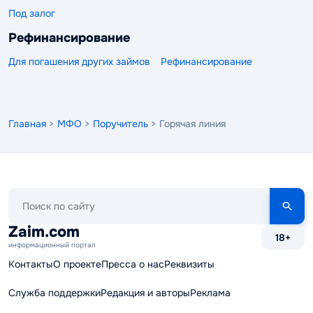
Под залог
Рефинансирование
Для погашения других займов
Рефинансирование
Главная
>
МФО
>
Поручитель
> Горячая линия
Поиск
по
сайту
Zaim.com
18+
информационный портал
Контакты
О проекте
Пресса о нас
Реквизиты
Служба поддержки
Редакция и авторы
Реклама