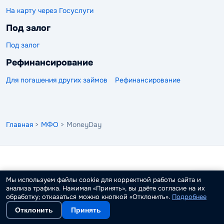
На карту через Госуслуги
Под залог
Под залог
Рефинансирование
Для погашения других займов
Рефинансирование
Главная
>
МФО
> MoneyDay
Поиск
Мы используем файлы cookie для корректной работы сайта и
по
анализа трафика. Нажимая «Принять», вы даёте согласие на их
сайту
обработку; отказаться можно кнопкой «Отклонить».
Подробнее
Zaim.com
18+
Отклонить
Принять
информационный портал