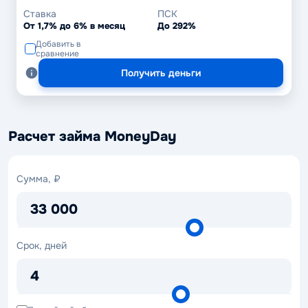
Ставка
ПСК
От 1,7% до 6% в месяц
До 292%
Добавить в
сравнение
Получить деньги
Расчет займа MoneyDay
Сумма,
Сумма, ₽
₽
33 000
Срок,
Срок, дней
дней
4