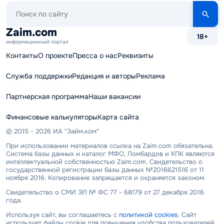
Поиск
по
сайту
Zaim.com
18+
информационный портал
Контакты
О проекте
Пресса о нас
Реквизиты
Служба поддержки
Редакция и авторы
Реклама
Партнерская программа
Наши вакансии
Финансовые калькуляторы
Карта сайта
© 2015 - 2026 ИА "Займ.ком"
При использовании материалов ссылка на Zaim.com обязательна.
Система базы данных и каталог МФО, Ломбардов и КПК являются
интеллектуальной собственностью Zaim.com. Свидетельство о
государственной регистрации базы данных №2016621516 от 11
ноября 2016. Копирование запрещается и охраняется законом.
Свидетельство о СМИ ЭЛ № ФС 77 - 68179 от 27 декабря 2016
года.
Используя сайт, вы соглашаетесь с
политикой cookies
. Сайт
использует файлы cookie для повышения удобства пользователей