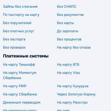
Займы без списания
Без СНИЛС
По паспорту на карту
Без документов
Без поручителей
Без карты
Без платных услуг
До зарплаты
Без паспорта
Без процентов
Без проверок
На карту без отказа
Платежные системы
На карту Тинькофф
На карту ВТБ
На карту Моментум
На карту Visa
Сбербанка
На карту МИР
На карту Кукуруза
На карту Сбербанка
Через Золотую Корону
Денежным переводом
На карту Маэстро
На кредитную карту
На счет