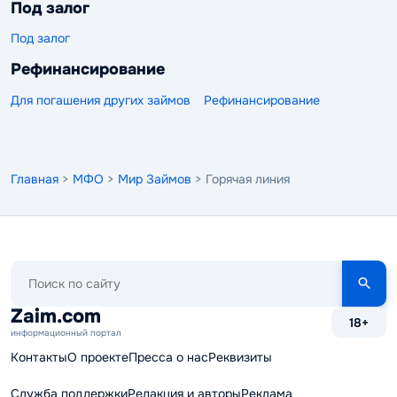
Под залог
Под залог
Рефинансирование
Для погашения других займов
Рефинансирование
Главная
>
МФО
>
Мир Займов
> Горячая линия
Поиск
по
сайту
Zaim.com
18+
информационный портал
Контакты
О проекте
Пресса о нас
Реквизиты
Служба поддержки
Редакция и авторы
Реклама