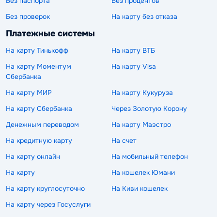
Без паспорта
Без процентов
Без проверок
На карту без отказа
Платежные системы
На карту Тинькофф
На карту ВТБ
На карту Моментум
На карту Visa
Сбербанка
На карту МИР
На карту Кукуруза
На карту Сбербанка
Через Золотую Корону
Денежным переводом
На карту Маэстро
На кредитную карту
На счет
На карту онлайн
На мобильный телефон
На карту
На кошелек Юмани
На карту круглосуточно
На Киви кошелек
На карту через Госуслуги