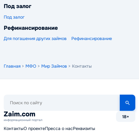
Под залог
Под залог
Рефинансирование
Для погашения других займов
Рефинансирование
Главная
>
МФО
>
Мир Займов
> Контакты
Поиск
по
сайту
Zaim.com
18+
информационный портал
Контакты
О проекте
Пресса о нас
Реквизиты