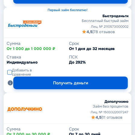
Первый заём бесплатно!
Быстроденьги
Бесплатный быстрый займ
Лиц. № 2110573000002
4,5
|
78 отзывов
Сумма
Срок
От 1 000 до 1 000 000 ₽
От 1 дня до 32 месяцев
Ставка
ПСК
Индивидуально
До 292%
Добавить в
сравнение
Получить деньги
Дополучкино
Заём без процентов
Лиц. № 1503322007247
4,5
|
11 отзывов
Сумма
Срок
От 2 000 до 30 000 ₽
От 7 до 30 дней