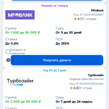
Решение за 1 минуту
MfoBank
Лиц. № 2203140009817
4,7
|
3 отзыва
Сумма
Срок
От 1 000 до 30 000 ₽
От 5 до 30 дней
Ставка
ПСК
До 0,8%
До 292%
Добавить в
сравнение
Получить деньги
Под 0% до 7 дней
Турбозайм
Первый заём бесплатно
Лиц. № 651303045003951
4,6
|
91 отзыв
Сумма
Срок
От 3 000 до 50 000 ₽
От 7 дней до 24 недель
Ставка
ПСК