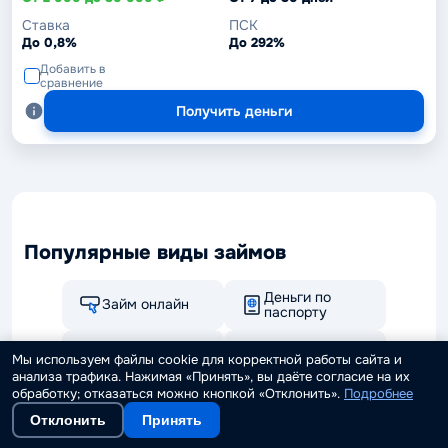
Ставка
ПСК
До 0,8%
До 292%
Добавить в
сравнение
Получить деньги
Популярные виды займов
Деньги по
Займ онлайн
паспорту
На карту
На большую
Мы используем файлы cookie для корректной работы сайта и
онлайн
сумму
анализа трафика. Нажимая «Принять», вы даёте согласие на их
обработку; отказаться можно кнопкой «Отклонить».
Подробнее
Экспресс
Без процентов
Отклонить
Принять
Займы по