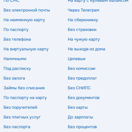
По СМС
На карту с нулевым балансом
Без электронной почты
Через Телеграм
На неименную карту
На сберкнижку
По паспорту
Без страховки
Без телефона
На чужую карту
На виртуальную карту
Не выходя из дома
Наличными
Целевые
Под расписку
Без комиссии
Без залога
Без предоплат
Займы без списания
Без СНИЛС
По паспорту на карту
Без документов
Без поручителей
Без карты
Без платных услуг
До зарплаты
Без паспорта
Без процентов