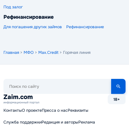
Под залог
Рефинансирование
Для погашения других займов
Рефинансирование
Главная
>
МФО
>
Max.Credit
> Горячая линия
Поиск
по
сайту
Zaim.com
18+
информационный портал
Контакты
О проекте
Пресса о нас
Реквизиты
Служба поддержки
Редакция и авторы
Реклама