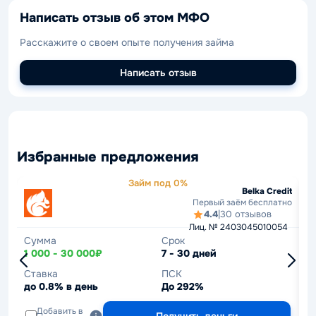
Написать отзыв об этом МФО
Расскажите о своем опыте получения займа
Написать отзыв
Избранные предложения
Займ под 0%
Belka Credit
Первый заём бесплатно
4.4
|
30 отзывов
Лиц. № 2403045010054
Сумма
Срок
С
1 000 - 30 000₽
7 - 30 дней
1
Ставка
ПСК
С
до 0.8% в день
До 292%
д
Добавить в
Получить деньги