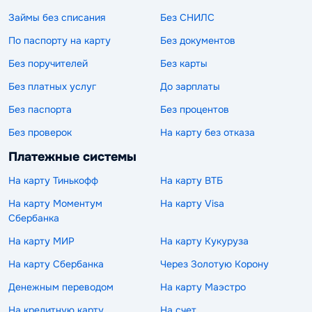
Займы без списания
Без СНИЛС
По паспорту на карту
Без документов
Без поручителей
Без карты
Без платных услуг
До зарплаты
Без паспорта
Без процентов
Без проверок
На карту без отказа
Платежные системы
На карту Тинькофф
На карту ВТБ
На карту Моментум
На карту Visa
Сбербанка
На карту МИР
На карту Кукуруза
На карту Сбербанка
Через Золотую Корону
Денежным переводом
На карту Маэстро
На кредитную карту
На счет