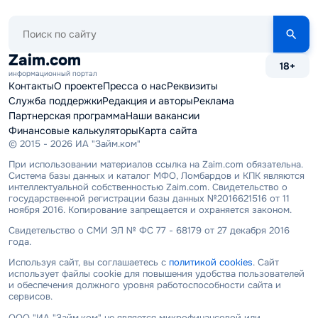
Поиск
по
сайту
Zaim.com
18+
информационный портал
Контакты
О проекте
Пресса о нас
Реквизиты
Служба поддержки
Редакция и авторы
Реклама
Партнерская программа
Наши вакансии
Финансовые калькуляторы
Карта сайта
© 2015 - 2026 ИА "Займ.ком"
При использовании материалов ссылка на Zaim.com обязательна.
Система базы данных и каталог МФО, Ломбардов и КПК являются
интеллектуальной собственностью Zaim.com. Свидетельство о
государственной регистрации базы данных №2016621516 от 11
ноября 2016. Копирование запрещается и охраняется законом.
Свидетельство о СМИ ЭЛ № ФС 77 - 68179 от 27 декабря 2016
года.
Используя сайт, вы соглашаетесь с
политикой cookies
. Сайт
использует файлы cookie для повышения удобства пользователей
и обеспечения должного уровня работоспособности сайта и
сервисов.
ООО "ИА "Займ.ком" не является микрофинансовой или