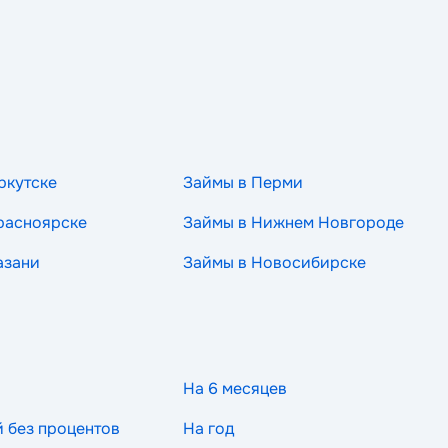
ркутске
Займы в Перми
расноярске
Займы в Нижнем Новгороде
азани
Займы в Новосибирске
На 6 месяцев
й без процентов
На год