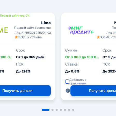
Первый займ под 0%
Lime
Первый заём бесплатно
Пе
Лиц. № 651303045004102
Лиц. №
3,7
|
152 отзыва
2,8
|
46 от
Срок
Сумма
Срок
От 4 000 до 100 000 ₽
От 1 до 365 дней
От 3 000 до 100 000 ₽
ПСК
Ставка
ПСК
,8%
До 292%
До 0,8%
До 292
Добавить в
сравнение
Получить деньги
Получить день