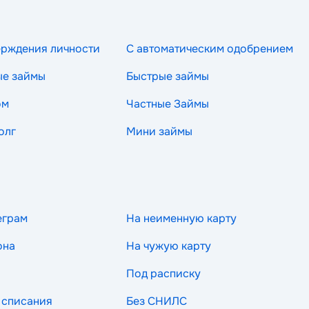
ерждения личности
С автоматическим одобрением
ые займы
Быстрые займы
ом
Частные Займы
олг
Мини займы
еграм
На неименную карту
она
На чужую карту
Под расписку
 списания
Без СНИЛС