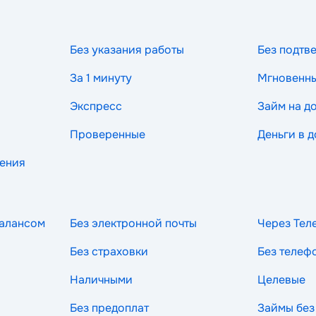
Без указания работы
Без подтв
За 1 минуту
Мгновенн
Экспресс
Займ на д
Проверенные
Деньги в д
рения
балансом
Без электронной почты
Через Тел
Без страховки
Без телеф
Наличными
Целевые
Без предоплат
Займы без