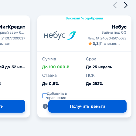
Высокий % одобрения
МигКредит
Небус
рвый заем без
Займы под 0%
процентов
 2110177000037
Лиц. № 2403045010028
зывов
3,3
|
11 отзывов
Сумма
Срок
От 5 дней до 52 недель
До 100 000 ₽
До 25 недель
Ставка
ПСК
%
До 0,8%
До 292%
Добавить в
сравнение
ги
Получить деньги