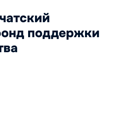
чатский
фонд поддержки
тва