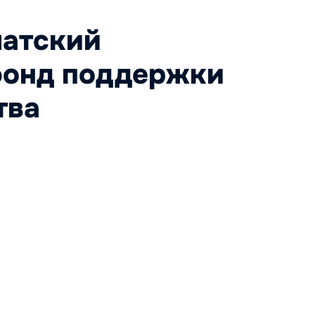
атский
фонд поддержки
тва