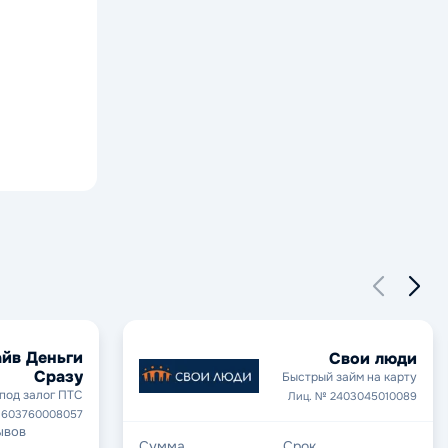
йв Деньги
Свои люди
Сразу
Быстрый займ на карту
под залог ПТС
Лиц. № 2403045010089
1603760008057
ывов
Сумма
Срок