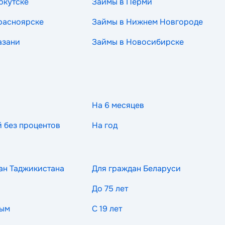
ркутске
Займы в Перми
расноярске
Займы в Нижнем Новгороде
азани
Займы в Новосибирске
На 6 месяцев
й без процентов
На год
ан Таджикистана
Для граждан Беларуси
До 75 лет
ным
С 19 лет