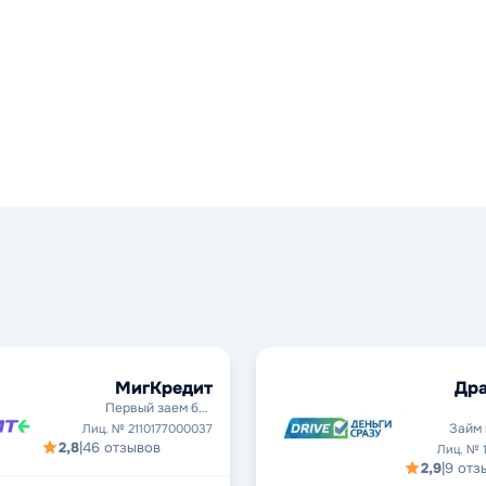
МигКредит
Дра
Первый заем без
процентов
Займ 
Лиц. № 2110177000037
2,8
|
46 отзывов
Лиц. № 
2,9
|
9 отз