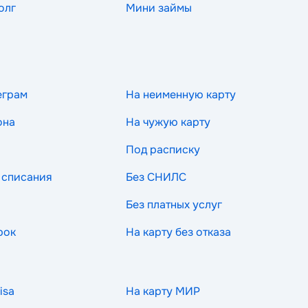
олг
Мини займы
еграм
На неименную карту
она
На чужую карту
Под расписку
 списания
Без СНИЛС
Без платных услуг
рок
На карту без отказа
isa
На карту МИР