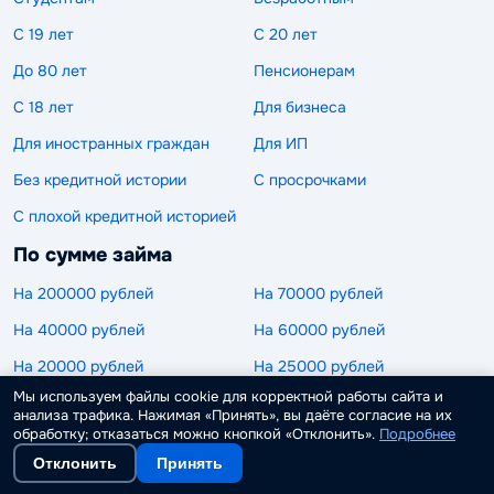
С 19 лет
С 20 лет
До 80 лет
Пенсионерам
С 18 лет
Для бизнеса
Для иностранных граждан
Для ИП
Без кредитной истории
С просрочками
С плохой кредитной историей
По сумме займа
На 200000 рублей
На 70000 рублей
На 40000 рублей
На 60000 рублей
На 20000 рублей
На 25000 рублей
Мы используем файлы cookie для корректной работы сайта и
На 15000 рублей
На 3000 рублей
анализа трафика. Нажимая «Принять», вы даёте согласие на их
обработку; отказаться можно кнопкой «Отклонить».
Подробнее
На 4000 рублей
На 5000 рублей
Отклонить
Принять
На 2000 рублей
На 500 рублей