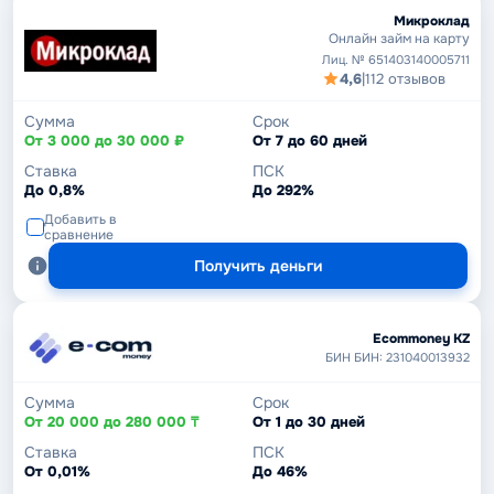
Микроклад
Онлайн займ на карту
Лиц. № 651403140005711
4,6
|
112 отзывов
Сумма
Срок
От 3 000 до 30 000 ₽
От 7 до 60 дней
Ставка
ПСК
До 0,8%
До 292%
Добавить в
сравнение
Получить деньги
Ecommoney KZ
БИН БИН: 231040013932
Сумма
Срок
От 20 000 до 280 000 ₸
От 1 до 30 дней
Ставка
ПСК
От 0,01%
До 46%