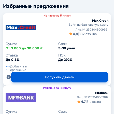
Избранные предложения
На карту за 5 минут
Max.Credit
Займ на банковскую карту
Лиц. № 2303045009991
4,8
|
332 отзыва
Сумма
Срок
От 3 000 до 30 000 ₽
5-30 дней
Ставка
ПСК
До 0,8%
До 292%
Добавить в
сравнение
Получить деньги
Решение за 1 минуту
MfoBank
Лиц. № 2203140009817
4,7
|
3 отзыва
Сумма
Срок