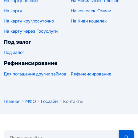
На карту онлайн
На мобильный телефон
На карту
На кошелек Юмани
На карту круглосуточно
На Киви кошелек
На карту через Госуслуги
Под залог
Под залог
Рефинансирование
Для погашения других займов
Рефинансирование
Главная
>
МФО
>
Госзайм
> Контакты
Поиск