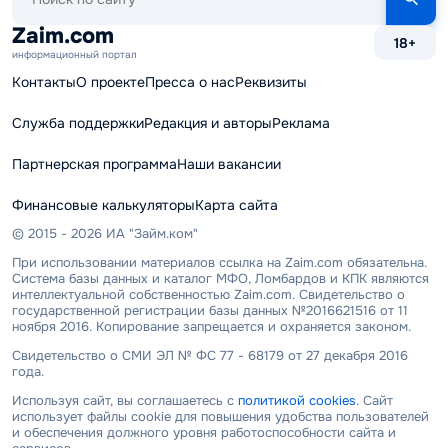
по
сайту
Zaim.com
18+
информационный портал
Контакты
О проекте
Пресса о нас
Реквизиты
Служба поддержки
Редакция и авторы
Реклама
Партнерская программа
Наши вакансии
Финансовые калькуляторы
Карта сайта
© 2015 - 2026 ИА "Займ.ком"
При использовании материалов ссылка на Zaim.com обязательна.
Система базы данных и каталог МФО, Ломбардов и КПК являются
интеллектуальной собственностью Zaim.com. Свидетельство о
государственной регистрации базы данных №2016621516 от 11
ноября 2016. Копирование запрещается и охраняется законом.
Свидетельство о СМИ ЭЛ № ФС 77 - 68179 от 27 декабря 2016
года.
Используя сайт, вы соглашаетесь с
политикой cookies
. Сайт
использует файлы cookie для повышения удобства пользователей
и обеспечения должного уровня работоспособности сайта и