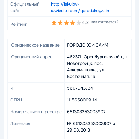
Официальный
http://iskulov-
сайт
s.wixsite.com/gorodskoyzaim
4,2
как считается?
Рейтинг
Юридическое название
ГОРОДСКОЙ ЗАЙМ
Юридический адрес
462371, Оренбургская обл., г.
Новотроицк, пос.
Аккермановка, ул.
Восточная, 1а
ИНН
5607043734
ОГРН
1115658009114
Номер записи в реестре
651303353003907
Лицензия
№ 651303353003907 от
29.08.2013