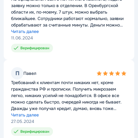
заявку можно только в отделении. В Оренбургской
области их, по-моему, 7 штук, можно выбрать
ближайшее. Сотрудники работают нормально, заявки
обрабатывают за считанные минуты. Деньги можно
получить наличными из кассы в день обращения.
Читать далее
11.06.2024
Верифицирован
П
Павел
5,0
rating
Требований к клиентам почти никаких нет, кроме
гражданства РФ и прописки. Получить микрозаем
легко, никаких усилий не понадобится. В офисе все
можно сделать быстро, очередей никогда не бывает.
Дважды уже получал кредит, думаю, вновь тоже
обращусь сюда, если понадобятся срочно деньги.
Читать далее
27.05.2024
Верифицирован