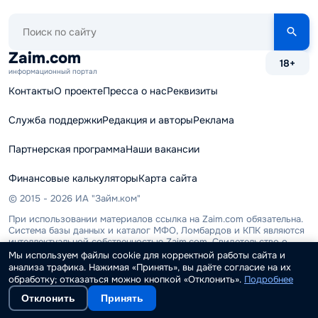
Поиск
по
сайту
Zaim.com
18+
информационный портал
Контакты
О проекте
Пресса о нас
Реквизиты
Служба поддержки
Редакция и авторы
Реклама
Партнерская программа
Наши вакансии
Финансовые калькуляторы
Карта сайта
© 2015 - 2026 ИА "Займ.ком"
При использовании материалов ссылка на Zaim.com обязательна.
Система базы данных и каталог МФО, Ломбардов и КПК являются
интеллектуальной собственностью Zaim.com. Свидетельство о
государственной регистрации базы данных №2016621516 от 11
Мы используем файлы cookie для корректной работы сайта и
ноября 2016. Копирование запрещается и охраняется законом.
анализа трафика. Нажимая «Принять», вы даёте согласие на их
обработку; отказаться можно кнопкой «Отклонить».
Подробнее
Свидетельство о СМИ ЭЛ № ФС 77 - 68179 от 27 декабря 2016
года.
Отклонить
Принять
Используя сайт, вы соглашаетесь с
политикой cookies
. Сайт