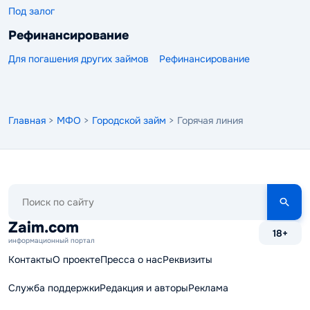
Под залог
Рефинансирование
Для погашения других займов
Рефинансирование
Главная
>
МФО
>
Городской займ
> Горячая линия
Поиск
по
сайту
Zaim.com
18+
информационный портал
Контакты
О проекте
Пресса о нас
Реквизиты
Служба поддержки
Редакция и авторы
Реклама