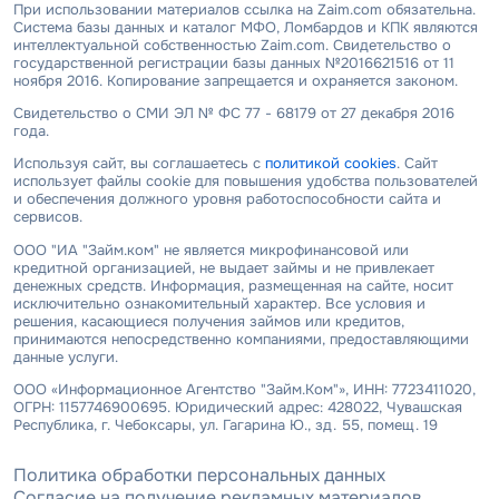
При использовании материалов ссылка на Zaim.com обязательна.
Система базы данных и каталог МФО, Ломбардов и КПК являются
интеллектуальной собственностью Zaim.com. Свидетельство о
государственной регистрации базы данных №2016621516 от 11
ноября 2016. Копирование запрещается и охраняется законом.
Свидетельство о СМИ ЭЛ № ФС 77 - 68179 от 27 декабря 2016
года.
Используя сайт, вы соглашаетесь с
политикой cookies
. Сайт
использует файлы cookie для повышения удобства пользователей
и обеспечения должного уровня работоспособности сайта и
сервисов.
ООО "ИА "Займ.ком" не является микрофинансовой или
кредитной организацией, не выдает займы и не привлекает
денежных средств. Информация, размещенная на сайте, носит
исключительно ознакомительный характер. Все условия и
решения, касающиеся получения займов или кредитов,
принимаются непосредственно компаниями, предоставляющими
данные услуги.
ООО «Информационное Агентство "Займ.Ком"», ИНН: 7723411020,
ОГРН: 1157746900695. Юридический адрес: 428022, Чувашская
Республика, г. Чебоксары, ул. Гагарина Ю., зд. 55, помещ. 19
Политика обработки персональных данных
Согласие на получение рекламных материалов