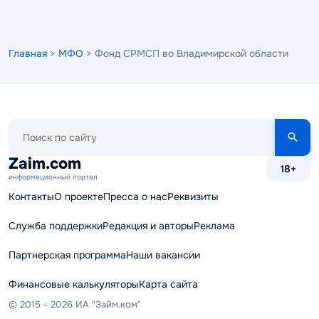
Главная
>
МФО
> Фонд СРМСП во Владимирской области
Поиск
по
сайту
Zaim.com
18+
информационный портал
Контакты
О проекте
Пресса о нас
Реквизиты
Служба поддержки
Редакция и авторы
Реклама
Партнерская программа
Наши вакансии
Финансовые калькуляторы
Карта сайта
© 2015 - 2026 ИА "Займ.ком"