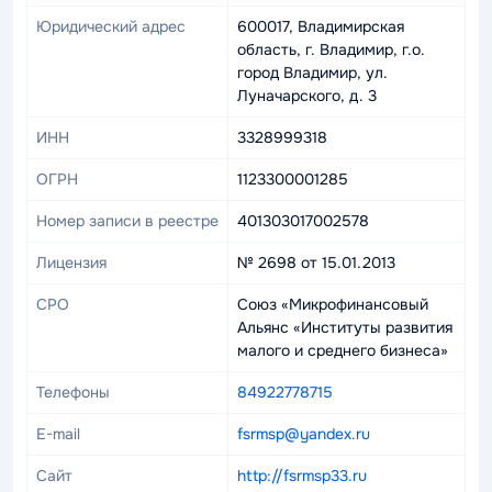
Юридический адрес
600017, Владимирская
область, г. Владимир, г.о.
город Владимир, ул.
Луначарского, д. 3
ИНН
3328999318
ОГРН
1123300001285
Номер записи в реестре
401303017002578
Лицензия
№ 2698 от 15.01.2013
СРО
Союз «Микрофинансовый
Альянс «Институты развития
малого и среднего бизнеса»
Телефоны
84922778715
E-mail
fsrmsp@yandex.ru
Сайт
http://fsrmsp33.ru