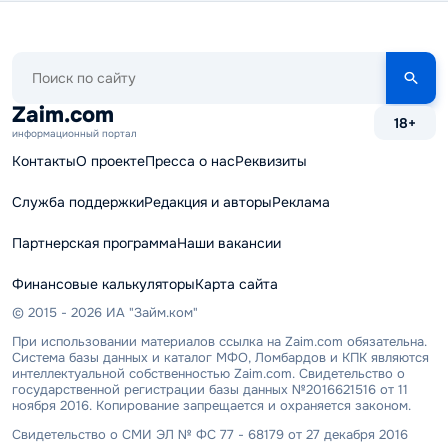
Поиск
по
сайту
Zaim.com
18+
информационный портал
Контакты
О проекте
Пресса о нас
Реквизиты
Служба поддержки
Редакция и авторы
Реклама
Партнерская программа
Наши вакансии
Финансовые калькуляторы
Карта сайта
© 2015 - 2026 ИА "Займ.ком"
При использовании материалов ссылка на Zaim.com обязательна.
Система базы данных и каталог МФО, Ломбардов и КПК являются
интеллектуальной собственностью Zaim.com. Свидетельство о
государственной регистрации базы данных №2016621516 от 11
ноября 2016. Копирование запрещается и охраняется законом.
Свидетельство о СМИ ЭЛ № ФС 77 - 68179 от 27 декабря 2016