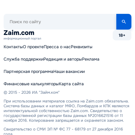
Поиск
по
сайту
Zaim.com
18+
информационный портал
Контакты
О проекте
Пресса о нас
Реквизиты
Служба поддержки
Редакция и авторы
Реклама
Партнерская программа
Наши вакансии
Финансовые калькуляторы
Карта сайта
© 2015 - 2026 ИА "Займ.ком"
При использовании материалов ссылка на Zaim.com обязательна.
Система базы данных и каталог МФО, Ломбардов и КПК являются
интеллектуальной собственностью Zaim.com. Свидетельство о
государственной регистрации базы данных №2016621516 от 11
ноября 2016. Копирование запрещается и охраняется законом.
Свидетельство о СМИ ЭЛ № ФС 77 - 68179 от 27 декабря 2016
года.