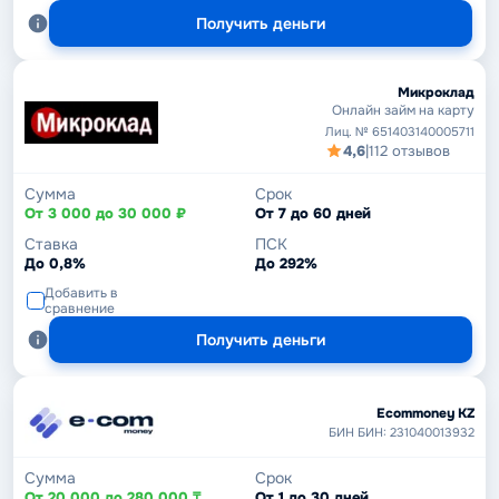
Получить деньги
Микроклад
Онлайн займ на карту
Лиц. № 651403140005711
4,6
|
112 отзывов
Сумма
Срок
От 3 000 до 30 000 ₽
От 7 до 60 дней
Ставка
ПСК
До 0,8%
До 292%
Добавить в
сравнение
Получить деньги
Ecommoney KZ
БИН БИН: 231040013932
Сумма
Срок
От 20 000 до 280 000 ₸
От 1 до 30 дней