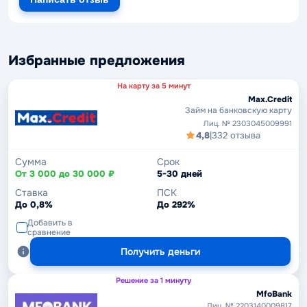
Избранные предложения
На карту за 5 минут
Max.Credit
Займ на банковскую карту
Лиц. № 2303045009991
4,8
|
332 отзыва
Сумма
Срок
От 3 000 до 30 000 ₽
5-30 дней
Ставка
ПСК
До 0,8%
До 292%
Добавить в
сравнение
Получить деньги
Решение за 1 минуту
MfoBank
Лиц. № 2203140009817