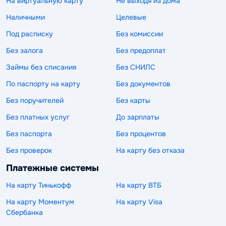
На виртуальную карту
Не выходя из дома
Наличными
Целевые
Под расписку
Без комиссии
Без залога
Без предоплат
Займы без списания
Без СНИЛС
По паспорту на карту
Без документов
Без поручителей
Без карты
Без платных услуг
До зарплаты
Без паспорта
Без процентов
Без проверок
На карту без отказа
Платежные системы
На карту Тинькофф
На карту ВТБ
На карту Моментум
На карту Visa
Сбербанка