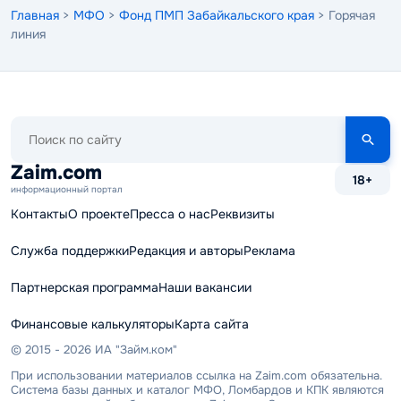
Главная
>
МФО
>
Фонд ПМП Забайкальского края
> Горячая
линия
Поиск
по
сайту
Zaim.com
18+
информационный портал
Контакты
О проекте
Пресса о нас
Реквизиты
Служба поддержки
Редакция и авторы
Реклама
Партнерская программа
Наши вакансии
Финансовые калькуляторы
Карта сайта
© 2015 - 2026 ИА "Займ.ком"
При использовании материалов ссылка на Zaim.com обязательна.
Система базы данных и каталог МФО, Ломбардов и КПК являются