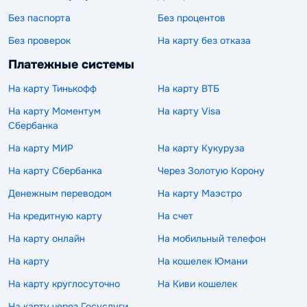
Без паспорта
Без процентов
Без проверок
На карту без отказа
Платежные системы
На карту Тинькофф
На карту ВТБ
На карту Моментум
На карту Visa
Сбербанка
На карту МИР
На карту Кукуруза
На карту Сбербанка
Через Золотую Корону
Денежным переводом
На карту Маэстро
На кредитную карту
На счет
На карту онлайн
На мобильный телефон
На карту
На кошелек Юмани
На карту круглосуточно
На Киви кошелек
На карту через Госуслуги