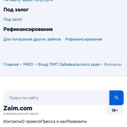
Под залог
Под залог
Рефинансирование
Для погашения других займов
Рефинансирование
Главная
>
МФО
>
Фонд ПМП Забайкальского края
> Филиалы
Поиск
по
сайту
Zaim.com
18+
информационный портал
Контакты
О проекте
Пресса о нас
Реквизиты