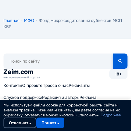
Главная
>
МФО
> Фонд микрокредитования субъектов МСП
КБР
Поиск
по
сайту
Zaim.com
18+
информационный портал
Контакты
О проекте
Пресса о нас
Реквизиты
Служба поддержки
Редакция и авторы
Реклама
Мы используем файлы cookie для корректной работы сайта и
Партнерская программа
Наши вакансии
анализа трафика. Нажимая «Принять», вы даёте согласие на их
обработку; отказаться можно кнопкой «Отклонить».
Подробнее
Финансовые калькуляторы
Карта сайта
Отклонить
Принять
© 2015 - 2026 ИА "Займ.ком"