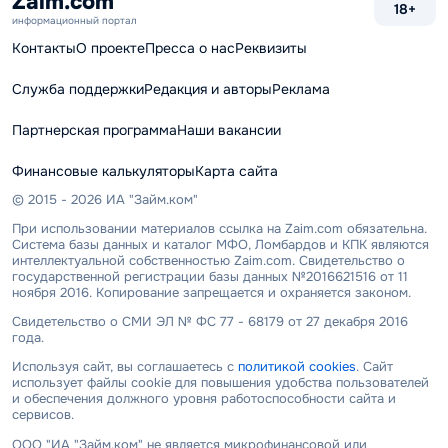
Zaim.com
18+
информационный портал
Контакты
О проекте
Пресса о нас
Реквизиты
Служба поддержки
Редакция и авторы
Реклама
Партнерская программа
Наши вакансии
Финансовые калькуляторы
Карта сайта
© 2015 - 2026 ИА "Займ.ком"
При использовании материалов ссылка на Zaim.com обязательна.
Система базы данных и каталог МФО, Ломбардов и КПК являются
интеллектуальной собственностью Zaim.com. Свидетельство о
государственной регистрации базы данных №2016621516 от 11
ноября 2016. Копирование запрещается и охраняется законом.
Свидетельство о СМИ ЭЛ № ФС 77 - 68179 от 27 декабря 2016
года.
Используя сайт, вы соглашаетесь с
политикой cookies
. Сайт
использует файлы cookie для повышения удобства пользователей
и обеспечения должного уровня работоспособности сайта и
сервисов.
ООО "ИА "Займ.ком" не является микрофинансовой или