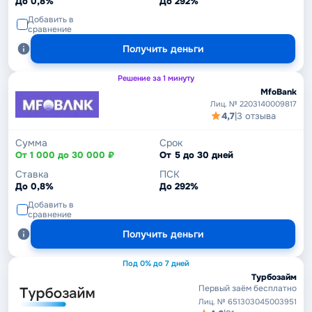
До 0,8%
До 292%
Добавить в
сравнение
Получить деньги
Решение за 1 минуту
MfoBank
Лиц. № 2203140009817
4,7
|
3 отзыва
Сумма
Срок
От 1 000 до 30 000 ₽
От 5 до 30 дней
Ставка
ПСК
До 0,8%
До 292%
Добавить в
сравнение
Получить деньги
Под 0% до 7 дней
Турбозайм
Первый заём бесплатно
Лиц. № 651303045003951