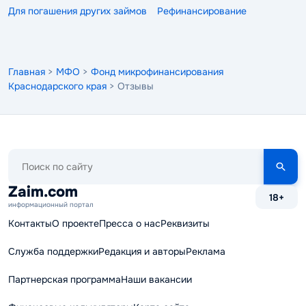
Для погашения других займов
Рефинансирование
Главная
>
МФО
>
Фонд микрофинансирования
Краснодарского края
> Отзывы
Поиск
по
сайту
Zaim.com
18+
информационный портал
Контакты
О проекте
Пресса о нас
Реквизиты
Служба поддержки
Редакция и авторы
Реклама
Партнерская программа
Наши вакансии