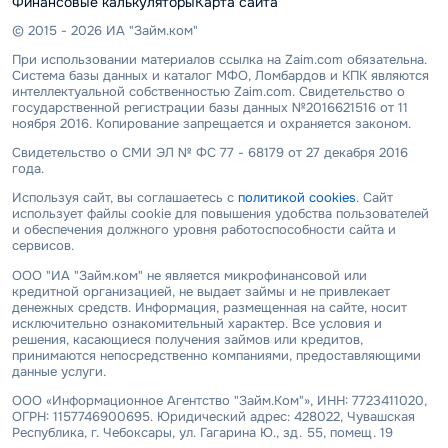
Финансовые калькуляторы
Карта сайта
© 2015 - 2026 ИА "Займ.ком"
При использовании материалов ссылка на Zaim.com обязательна.
Система базы данных и каталог МФО, Ломбардов и КПК являются
интеллектуальной собственностью Zaim.com. Свидетельство о
государственной регистрации базы данных №2016621516 от 11
ноября 2016. Копирование запрещается и охраняется законом.
Свидетельство о СМИ ЭЛ № ФС 77 - 68179 от 27 декабря 2016
года.
Используя сайт, вы соглашаетесь с
политикой cookies
. Сайт
использует файлы cookie для повышения удобства пользователей
и обеспечения должного уровня работоспособности сайта и
сервисов.
ООО "ИА "Займ.ком" не является микрофинансовой или
кредитной организацией, не выдает займы и не привлекает
денежных средств. Информация, размещенная на сайте, носит
исключительно ознакомительный характер. Все условия и
решения, касающиеся получения займов или кредитов,
принимаются непосредственно компаниями, предоставляющими
данные услуги.
ООО «Информационное Агентство "Займ.Ком"», ИНН: 7723411020,
ОГРН: 1157746900695. Юридический адрес: 428022, Чувашская
Республика, г. Чебоксары, ул. Гагарина Ю., зд. 55, помещ. 19