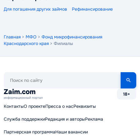
Для погашения других займов
Рефинансирование
Главная
>
МФО
>
Фонд микрофинансирования
Краснодарского края
> Филиалы
Поиск
по
сайту
Zaim.com
18+
информационный портал
Контакты
О проекте
Пресса о нас
Реквизиты
Служба поддержки
Редакция и авторы
Реклама
Партнерская программа
Наши вакансии