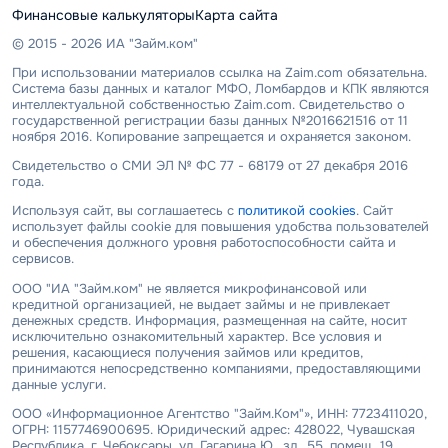
Финансовые калькуляторы
Карта сайта
© 2015 - 2026 ИА "Займ.ком"
При использовании материалов ссылка на Zaim.com обязательна.
Система базы данных и каталог МФО, Ломбардов и КПК являются
интеллектуальной собственностью Zaim.com. Свидетельство о
государственной регистрации базы данных №2016621516 от 11
ноября 2016. Копирование запрещается и охраняется законом.
Свидетельство о СМИ ЭЛ № ФС 77 - 68179 от 27 декабря 2016
года.
Используя сайт, вы соглашаетесь с
политикой cookies
. Сайт
использует файлы cookie для повышения удобства пользователей
и обеспечения должного уровня работоспособности сайта и
сервисов.
ООО "ИА "Займ.ком" не является микрофинансовой или
кредитной организацией, не выдает займы и не привлекает
денежных средств. Информация, размещенная на сайте, носит
исключительно ознакомительный характер. Все условия и
решения, касающиеся получения займов или кредитов,
принимаются непосредственно компаниями, предоставляющими
данные услуги.
ООО «Информационное Агентство "Займ.Ком"», ИНН: 7723411020,
ОГРН: 1157746900695. Юридический адрес: 428022, Чувашская
Республика, г. Чебоксары, ул. Гагарина Ю., зд. 55, помещ. 19