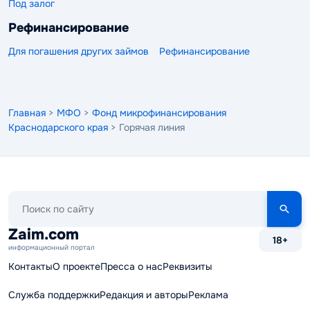
Под залог
Рефинансирование
Для погашения других займов
Рефинансирование
Главная
>
МФО
>
Фонд микрофинансирования
Краснодарского края
> Горячая линия
Поиск
по
сайту
Zaim.com
18+
информационный портал
Контакты
О проекте
Пресса о нас
Реквизиты
Служба поддержки
Редакция и авторы
Реклама