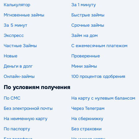
Калькулятор
За 1 минуту
Мгновенные займы
Быстрые займы
За 5 минут
Срочные займы
Экспресс
Займ на дом
Частные Займы
С ежемесячным платежом
Новые
Проверенные
Деньги в долг
Мини займы
Онлайн-займы
100 процентов одобрения
По условиям получения
По СМС
На карту с нулевым балансом
Без электронной почты
Через Телеграм
На неименную карту
На сберкнижку
По паспорту
Без страховки
Без телефона
На чужую карту