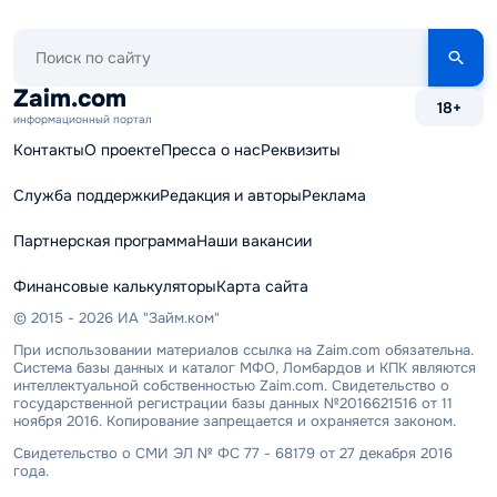
Поиск
по
сайту
Zaim.com
18+
информационный портал
Контакты
О проекте
Пресса о нас
Реквизиты
Служба поддержки
Редакция и авторы
Реклама
Партнерская программа
Наши вакансии
Финансовые калькуляторы
Карта сайта
© 2015 - 2026 ИА "Займ.ком"
При использовании материалов ссылка на Zaim.com обязательна.
Система базы данных и каталог МФО, Ломбардов и КПК являются
интеллектуальной собственностью Zaim.com. Свидетельство о
государственной регистрации базы данных №2016621516 от 11
ноября 2016. Копирование запрещается и охраняется законом.
Свидетельство о СМИ ЭЛ № ФС 77 - 68179 от 27 декабря 2016
года.