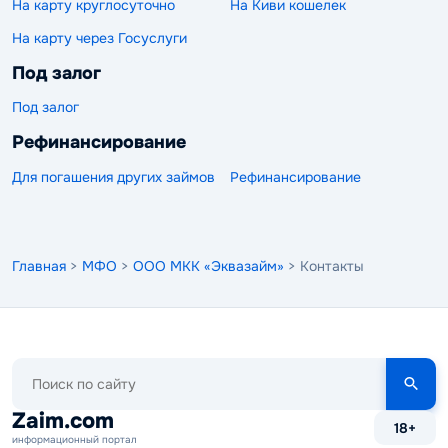
На карту круглосуточно
На Киви кошелек
На карту через Госуслуги
Под залог
Под залог
Рефинансирование
Для погашения других займов
Рефинансирование
Главная
>
МФО
>
ООО МКК «Эквазайм»
> Контакты
Поиск
по
сайту
Zaim.com
18+
информационный портал