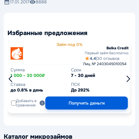
17.01.2017
8888
Избранные предложения
Займ под 0%
Belka Credit
Первый заём бесплатно
4.4
|
30 отзывов
Лиц. № 2403045010054
Сумма
Срок
С
1 000 - 30 000₽
7 - 30 дней
1
Ставка
ПСК
С
до 0.8% в день
До 292%
д
Добавить в
Получить деньги
сравнение
Каталог микрозаймов