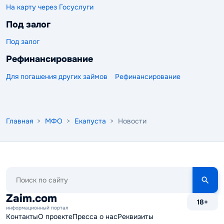
На карту через Госуслуги
Под залог
Под залог
Рефинансирование
Для погашения других займов
Рефинансирование
Главная
>
МФО
>
Екапуста
> Новости
Поиск
по
сайту
Zaim.com
18+
информационный портал
Контакты
О проекте
Пресса о нас
Реквизиты