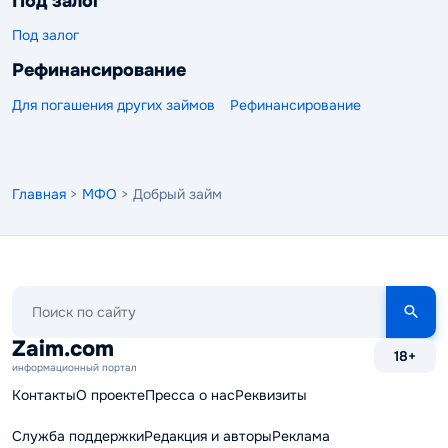
Под залог
Под залог
Рефинансирование
Для погашения других займов
Рефинансирование
Главная
>
МФО
> Добрый займ
Поиск
по
сайту
Zaim.com
18+
информационный портал
Контакты
О проекте
Пресса о нас
Реквизиты
Служба поддержки
Редакция и авторы
Реклама