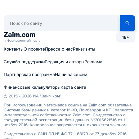
Поиск
по
сайту
Zaim.com
18+
информационный портал
Контакты
О проекте
Пресса о нас
Реквизиты
Служба поддержки
Редакция и авторы
Реклама
Партнерская программа
Наши вакансии
Финансовые калькуляторы
Карта сайта
© 2015 - 2026 ИА "Займ.ком"
При использовании материалов ссылка на Zaim.com обязательна.
Система базы данных и каталог МФО, Ломбардов и КПК являются
интеллектуальной собственностью Zaim.com. Свидетельство о
государственной регистрации базы данных №2016621516 от 11
ноября 2016. Копирование запрещается и охраняется законом.
Свидетельство о СМИ ЭЛ № ФС 77 - 68179 от 27 декабря 2016
года.