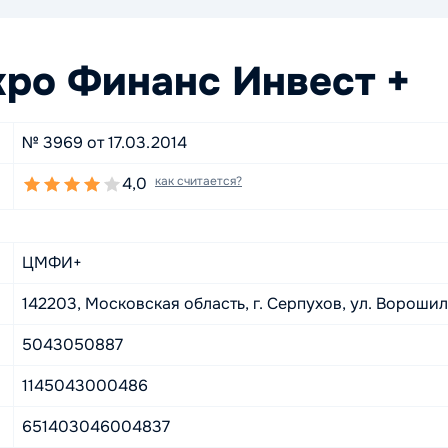
ро Финанс Инвест +
№ 3969 от 17.03.2014
4,0
как считается?
ЦМФИ+
142203, Московская область, г. Серпухов, ул. Ворошило
5043050887
1145043000486
651403046004837