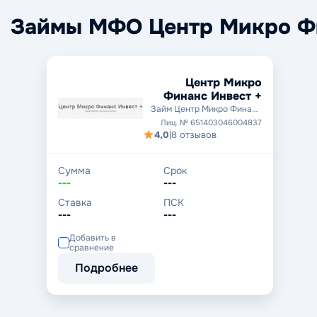
Займы МФО Центр Микро Фи
Центр Микро
Финанс Инвест +
Займ Центр Микро Финанс
Инвест +
Лиц. № 651403046004837
4,0
|
8 отзывов
Сумма
Срок
---
---
Ставка
ПСК
---
---
Добавить в
сравнение
Подробнее