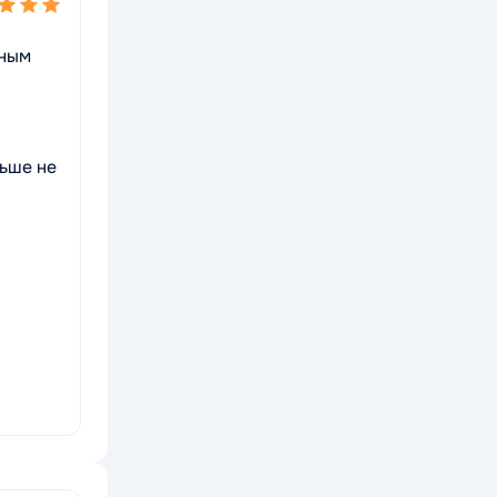
чным
льше не