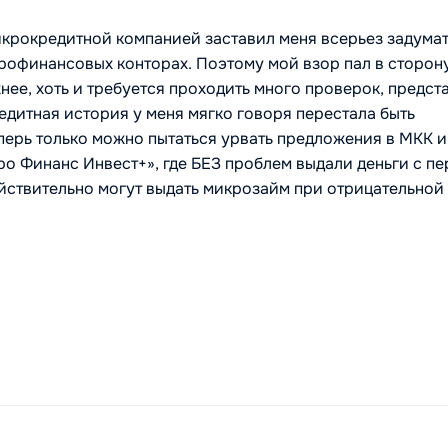
крокредитной компанией заставил меня всерьез задумат
крофинансовых конторах. Поэтому мой взор пал в сторон
жнее, хоть и требуется проходить много проверок, предст
редитная история у меня мягко говоря перестала быть
перь только можно пытаться урвать предложения в МКК 
кро Финанс Инвест+», где БЕЗ проблем выдали деньги с п
 действительно могут выдать микрозайм при отрицательной