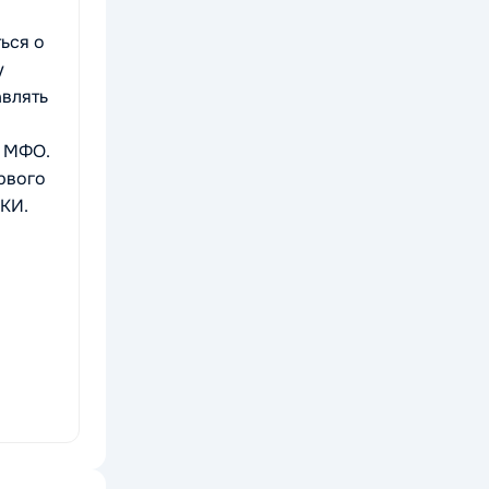
ься о
у
авлять
и МФО.
ервого
 КИ.