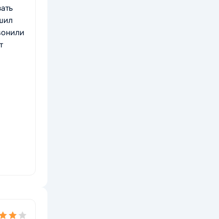
зать
ешил
звонили
т