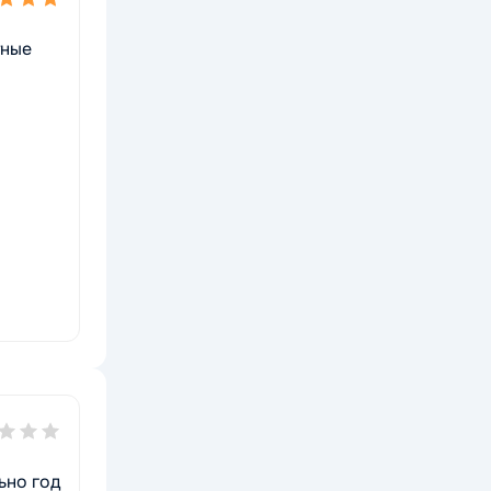
тные
ьно год