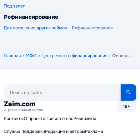
Под залог
Рефинансирование
Для погашения других займов
Рефинансирование
Главная
>
МФО
>
Центр малого финансирования
> Филиалы
Поиск
по
сайту
Zaim.com
18+
информационный портал
Контакты
О проекте
Пресса о нас
Реквизиты
Служба поддержки
Редакция и авторы
Реклама