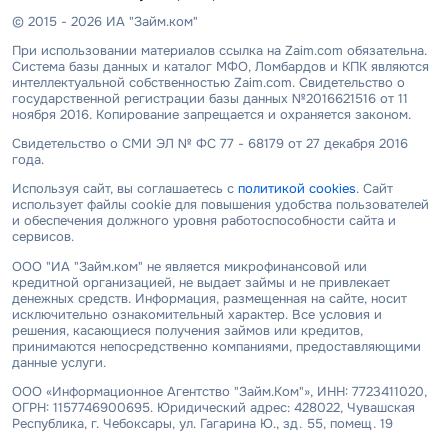
© 2015 - 2026 ИА "Займ.ком"
При использовании материалов ссылка на Zaim.com обязательна.
Система базы данных и каталог МФО, Ломбардов и КПК являются
интеллектуальной собственностью Zaim.com. Свидетельство о
государственной регистрации базы данных №2016621516 от 11
ноября 2016. Копирование запрещается и охраняется законом.
Свидетельство о СМИ ЭЛ № ФС 77 - 68179 от 27 декабря 2016
года.
Используя сайт, вы соглашаетесь с
политикой cookies
. Сайт
использует файлы cookie для повышения удобства пользователей
и обеспечения должного уровня работоспособности сайта и
сервисов.
ООО "ИА "Займ.ком" не является микрофинансовой или
кредитной организацией, не выдает займы и не привлекает
денежных средств. Информация, размещенная на сайте, носит
исключительно ознакомительный характер. Все условия и
решения, касающиеся получения займов или кредитов,
принимаются непосредственно компаниями, предоставляющими
данные услуги.
ООО «Информационное Агентство "Займ.Ком"», ИНН: 7723411020,
ОГРН: 1157746900695. Юридический адрес: 428022, Чувашская
Республика, г. Чебоксары, ул. Гагарина Ю., зд. 55, помещ. 19