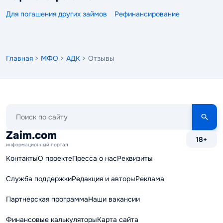
Для погашения других займов
Рефинансирование
Главная
>
МФО
>
АДК
> Отзывы
Поиск
по
сайту
Zaim.com
18+
информационный портал
Контакты
О проекте
Пресса о нас
Реквизиты
Служба поддержки
Редакция и авторы
Реклама
Партнерская программа
Наши вакансии
Финансовые калькуляторы
Карта сайта