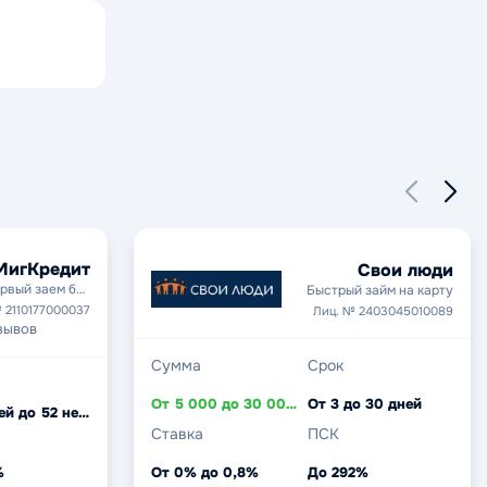
МигКредит
Свои люди
рвый заем без
Быстрый займ на карту
процентов
 2110177000037
Лиц. № 2403045010089
зывов
Сумма
Срок
От 5 000 до 30 000 ₽
От 3 до 30 дней
От 5 дней до 52 недель
Ставка
ПСК
%
От 0% до 0,8%
До 292%