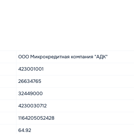
ООО Микрокредитная компания "АДК"
423001001
26634765
32449000
4230030712
1164205052428
64.92