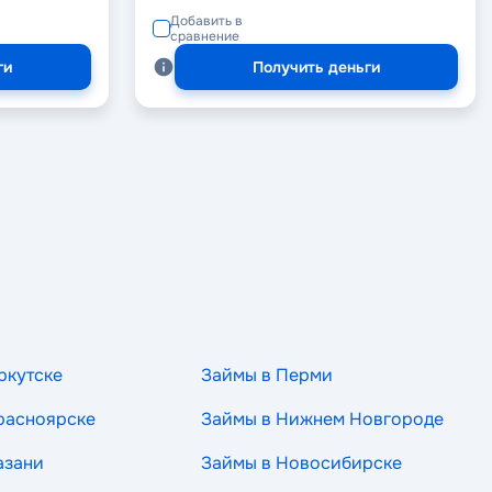
Добавить в
сравнение
ги
Получить деньги
ркутске
Займы в Перми
расноярске
Займы в Нижнем Новгороде
азани
Займы в Новосибирске