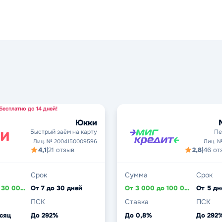
Бесплатно до 14 дней!
Юкки
Быстрый заём на карту
Пе
Лиц. № 2004150009596
Лиц. №
4,1
|
21 отзыв
2,8
|
46 от
Срок
Сумма
Срок
От 3 000 до 30 000 ₽
От 7 до 30 дней
От 3 000 до 100 000 ₽
ПСК
Ставка
ПСК
сяц
До 292%
До 0,8%
До 292