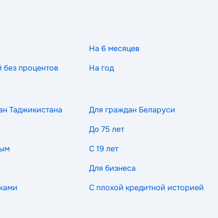
На 6 месяцев
й без процентов
На год
ан Таджикистана
Для граждан Беларуси
До 75 лет
ным
С 19 лет
Для бизнеса
ками
С плохой кредитной историей