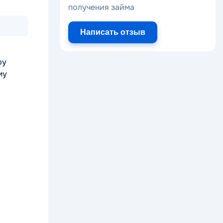
получения займа
Написать отзыв
ру
му