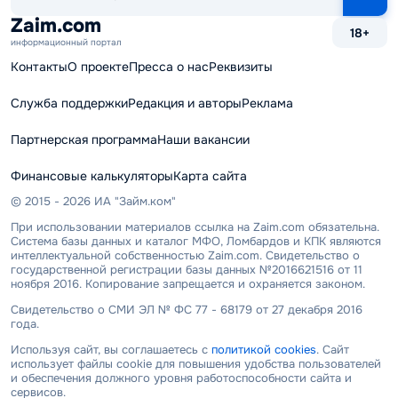
сайту
Zaim.com
18+
информационный портал
Контакты
О проекте
Пресса о нас
Реквизиты
Служба поддержки
Редакция и авторы
Реклама
Партнерская программа
Наши вакансии
Финансовые калькуляторы
Карта сайта
© 2015 - 2026 ИА "Займ.ком"
При использовании материалов ссылка на Zaim.com обязательна.
Система базы данных и каталог МФО, Ломбардов и КПК являются
интеллектуальной собственностью Zaim.com. Свидетельство о
государственной регистрации базы данных №2016621516 от 11
ноября 2016. Копирование запрещается и охраняется законом.
Свидетельство о СМИ ЭЛ № ФС 77 - 68179 от 27 декабря 2016
года.
Используя сайт, вы соглашаетесь с
политикой cookies
. Сайт
использует файлы cookie для повышения удобства пользователей
и обеспечения должного уровня работоспособности сайта и
сервисов.