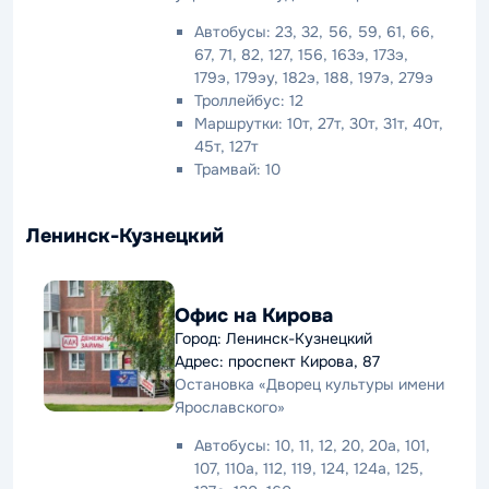
Автобусы: 23, 32, 56, 59, 61, 66,
67, 71, 82, 127, 156, 163э, 173э,
179э, 179эу, 182э, 188, 197э, 279э
Троллейбус: 12
Маршрутки: 10т, 27т, 30т, 31т, 40т,
45т, 127т
Трамвай: 10
Ленинск-Кузнецкий
Офис на Кирова
Город: Ленинск-Кузнецкий
Адрес: проспект Кирова, 87
Остановка «Дворец культуры имени
Ярославского»
Автобусы: 10, 11, 12, 20, 20а, 101,
107, 110а, 112, 119, 124, 124а, 125,