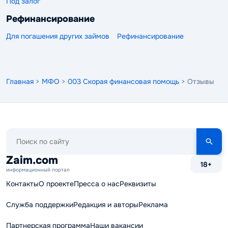
Под залог
Рефинансирование
Для погашения других займов
Рефинансирование
Главная
>
МФО
>
003 Скорая финансовая помощь
> Отзывы
Поиск
по
сайту
Zaim.com
18+
информационный портал
Контакты
О проекте
Пресса о нас
Реквизиты
Служба поддержки
Редакция и авторы
Реклама
Партнерская программа
Наши вакансии