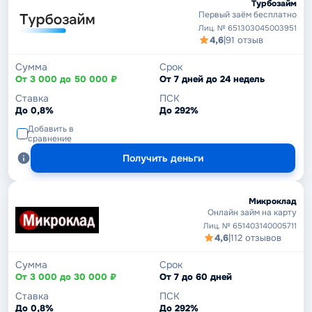
Турбозайм
Первый заём бесплатно
Лиц. № 651303045003951
4,6
|
91 отзыв
Сумма
Срок
От 3 000 до 50 000 ₽
От 7 дней до 24 недель
Ставка
ПСК
До 0,8%
До 292%
Добавить в
сравнение
Получить деньги
Микроклад
Онлайн займ на карту
Лиц. № 651403140005711
4,6
|
112 отзывов
Сумма
Срок
От 3 000 до 30 000 ₽
От 7 до 60 дней
Ставка
ПСК
До 0,8%
До 292%