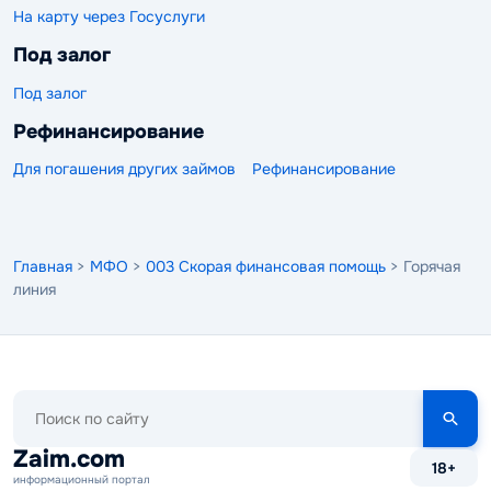
На карту через Госуслуги
Под залог
Под залог
Рефинансирование
Для погашения других займов
Рефинансирование
Главная
>
МФО
>
003 Скорая финансовая помощь
> Горячая
линия
Поиск
по
сайту
Zaim.com
18+
информационный портал