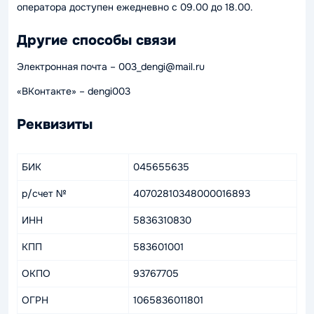
оператора доступен ежедневно с 09.00 до 18.00.
Другие способы связи
Электронная почта – 003_dengi@mail.ru
«ВКонтакте» – dengi003
Реквизиты
БИК
045655635
р/счет №
40702810348000016893
ИНН
5836310830
КПП
583601001
ОКПО
93767705
ОГРН
1065836011801